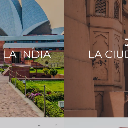
I
 LA INDIA
LA CI