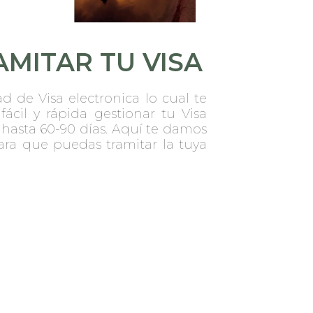
MITAR TU VISA
dad de Visa electronica lo cual te
ácil y rápida gestionar tu Visa
e hasta 60-90 días. Aquí te damos
ara que puedas tramitar la tuya