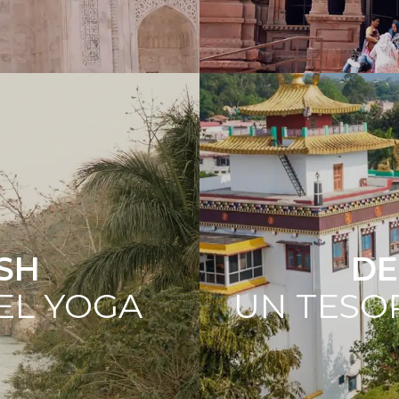
ESH
D
DEL YOGA
UN TESO