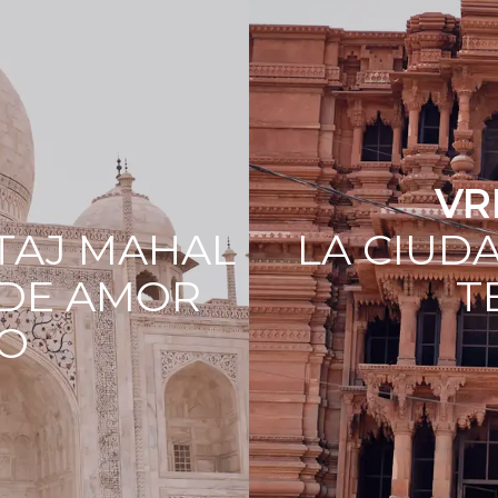
VR
 TAJ MAHAL
LA CIUDA
DE AMOR
T
O