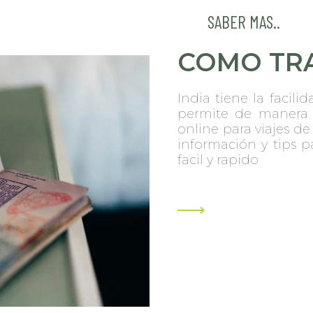
SABER MAS..
COMO TRA
India tiene la facili
permite de manera f
online para viajes d
información y tips p
facil y rapido