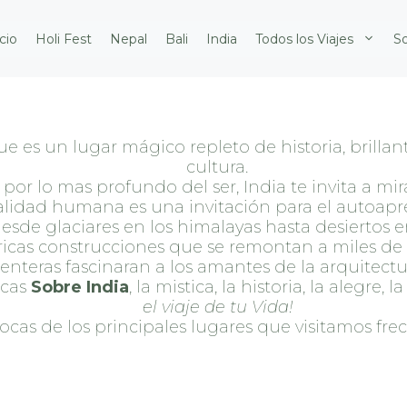
icio
Holi Fest
Nepal
Bali
India
Todos los Viajes
S
 es un lugar mágico repleto de historia, brillante
cultura.
e por lo mas profundo del ser, India te invita a mir
 calidad humana es una invitación para el autoapr
esde glaciares en los himalayas hasta desiertos e
óricas construcciones que se remontan a miles de 
enteras fascinaran a los amantes de la arquitectu
zcas
Sobre India
, la mistica, la historia, la alegre, l
el viaje de tu Vida!
cas de los principales lugares que visitamos fr