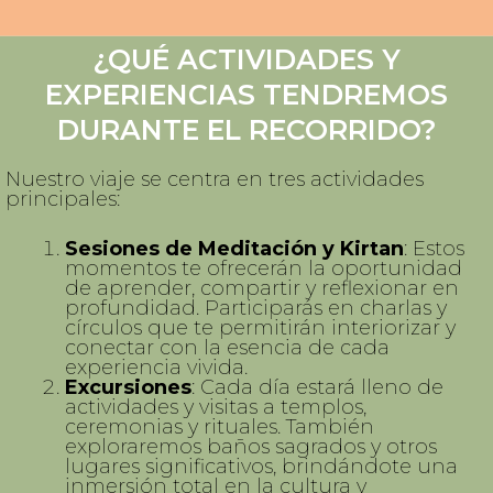
¿QUÉ ACTIVIDADES Y
VRINDAVAN
RISHIKESH
JAIPUR
DELHI
AGRA
EXPERIENCIAS TENDREMOS
DURANTE EL RECORRIDO?
Nuestro viaje se centra en tres actividades
principales:
Sesiones de Meditación y Kirtan
: Estos
momentos te ofrecerán la oportunidad
de aprender, compartir y reflexionar en
profundidad. Participarás en charlas y
círculos que te permitirán interiorizar y
conectar con la esencia de cada
experiencia vivida.
Excursiones
: Cada día estará lleno de
actividades y visitas a templos,
ceremonias y rituales. También
exploraremos baños sagrados y otros
lugares significativos, brindándote una
inmersión total en la cultura y