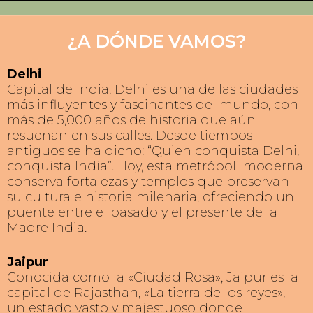
VRINDAVAN
DEHRADUN
RISHIKESH
JAIPUR
DELHI
AGRA
¿A DÓNDE VAMOS?
Delhi
Capital de India, Delhi es una de las ciudades
más influyentes y fascinantes del mundo, con
más de 5,000 años de historia que aún
resuenan en sus calles. Desde tiempos
antiguos se ha dicho: “Quien conquista Delhi,
conquista India”. Hoy, esta metrópoli moderna
conserva fortalezas y templos que preservan
su cultura e historia milenaria, ofreciendo un
puente entre el pasado y el presente de la
Madre India.
Jaipur
Conocida como la «Ciudad Rosa», Jaipur es la
capital de Rajasthan, «La tierra de los reyes»,
un estado vasto y majestuoso donde