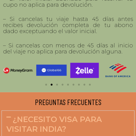
– Si cancelas con menos de 45 días al inicio
del viaje no aplica para devolución alguna.
PREGUNTAS FRECUENTES
¿NECESITO VISA PARA
VISITAR INDIA?
Si requieres visa para India, es una visa
electrónica y su tramite es un proceso
completamente en línea y fácil de realizar.
Aquí te compartimos el paso a paso de
como tramitarla.