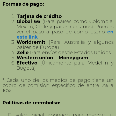
este link
Worldremit
(Para Australia y algunos
países de Europa)
Zelle
Para envíos desde Estados Unidos
Western union
o
Moneygram
Efectivo
(Únicamente para Medellín y
Bogotá)
* Cada uno de los medios de pago tiene un
cobro de comisión específico de entre 2% a
10%
Políticas de reembolso:
– El valor inicial abonado para reservar tu
cupo no aplica para devolución.
– Si cancelas tu viaje hasta 45 días antes
recibes devolución completa de tu abono
dado exceptuando el valor inicial.