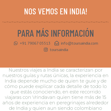
PARA MÁS INFORMACIÓN
+91 79067 05513
info@toursaindia.com
toursaindia
Nuestros viajes a India se caracterizan por
nuestros guías y rutas únicas, la experiencia en
India depende mucho de quien te guie y de
cómo puede explicar cada detalle de todo lo
que estás conociendo, en este recorrido
viajaras con Vrindavan quien tiene más de 15
años de experiencia en peregrinajes alrededor
de India y quien aun siendo colombiano
conoce India como su propia casa, hablando
sus idiomas, conociendo su cultura y su
filosofía.
MÁS DE NUESTROS VIAJES