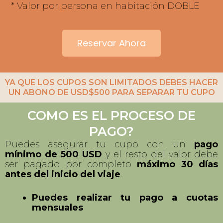
YA QUE LOS CUPOS SON LIMITADOS DEBES HACER
UN ABONO DE USD$500 PARA SEPARAR TU CUPO
COMO ES EL PROCESO DE
PAGO?
Puedes asegurar tu cupo con un
pago
mínimo de 500 USD
y el resto del valor debe
ser pagado por completo
máximo 30 días
antes del inicio del viaje
.
Puedes realizar tu pago a cuotas
mensuales
Formas de pago:
Tarjeta de crédito
Global 66
(Para países como Colombia,
México, Chile y países cercanos). Puedes
ver el paso a paso de cómo usarlo
en