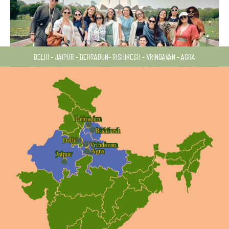
DELHI - JAIPUR - DEHRADUN- RISHIKESH - VRINDAVAN - AGRA