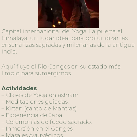
del Bhakti, tendremos la experiencia de estar
en un ashram y recorreremos esta cultura con
5000 años de historia y enseñanzas.
Un viaje directo a lo profundo del alma a través
del sonido los mantras y las constantes
prácticas espirituales presentes hasta el día de
hoy en cada uno de sus templos y rincones
sagrados.
Actividades
– Kirtan y Meditaciones guiadas.
– Caminatas por la ciudad antigua y sus
templos más representativos.
NUESTROS GUÍAS