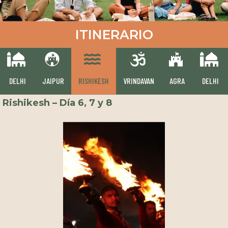
ITINERARIO
DELHI
JAIPUR
RISHIKESH
VRINDAVAN
AGRA
DELHI
Vrindavan – Día 9, 10, 11
En esta ciudad sagrada conocida como la cuna