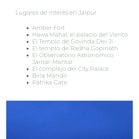
Lugares de interés en Jaipur
Amber Fort
Hawa Mahal, el palacio del Viento
El Templo de Govinda Dev Ji
El templo de Radha Gopinath
El Observatorio Astronómico
Jantar-Mantar
El complejo del City Palace
Birla Mandir
Patrika Gate