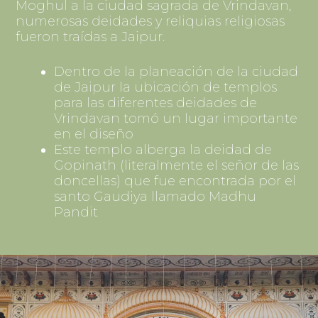
Moghul a la ciudad sagrada de Vrindavan,
numerosas deidades y reliquias religiosas
fueron traídas a Jaipur.
Dentro de la planeación de la ciudad
de Jaipur la ubicación de templos
para las diferentes deidades de
Vrindavan tomó un lugar importante
en el diseño
Este templo alberga la deidad de
Gopinath (literalmente el señor de las
doncellas) que fue encontrada por el
santo Gaudiya llamado Madhu
Pandit