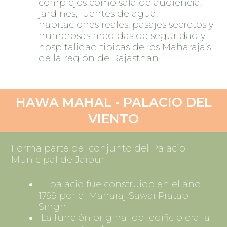
complejos como sala de audiencia,
jardines, fuentes de agua,
habitaciones reales, pasajes secretos y
numerosas medidas de seguridad y
hospitalidad tipicas de los Maharaja’s
de la región de Rajasthan
HAWA MAHAL - PALACIO DEL
VIENTO
Forma parte del conjunto del Palacio
Municipal de Jaipur
El palacio fue construido en el año
1799 por el Maharaj Sawai Pratap
Singh
La función original del edificio era la