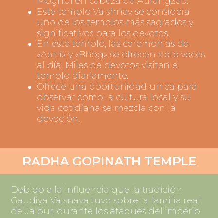
Moghul en cabeza de Aurangzeb.
Este templo Vaishnav se considera
uno de los templos más sagrados y
significativos para los devotos.
En este templo, las ceremonias de
«Aarti» y «Bhog» se ofrecen siete veces
al día. Miles de devotos visitan el
templo diariamente.
Ofrece una oportunidad unica para
observar como la cultura local y su
vida cotidiana se mezcla con la
devoción.
RADHA GOPINATH TEMPLE​
Debido a la influencia que la tradición
Gaudiya Vaisnava tuvo sobre la familia real
de Jaipur, durante los ataques del imperio