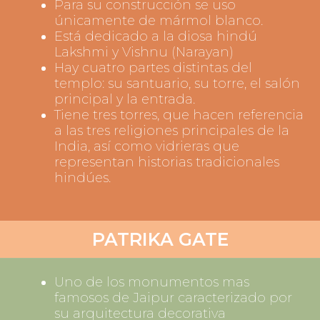
Para su construcción se uso
únicamente de mármol blanco.
Está dedicado a la diosa hindú
Lakshmi y Vishnu (Narayan)
Hay cuatro partes distintas del
templo: su santuario, su torre, el salón
principal y la entrada.
Tiene tres torres, que hacen referencia
a las tres religiones principales de la
India, así como vidrieras que
representan historias tradicionales
hindúes.
PATRIKA GATE
Uno de los monumentos mas
famosos de Jaipur caracterizado por
su arquitectura decorativa