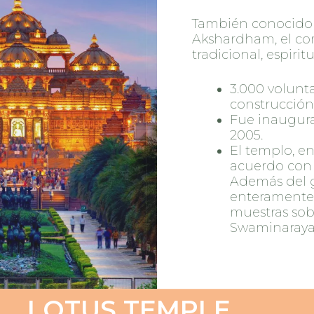
También conocido
Akshardham, el co
tradicional, espirit
3.000 volunt
construcció
Fue inaugura
2005.
El templo, en
acuerdo con e
Además del g
enteramente 
muestras sobr
Swaminarayan 
LOTUS TEMPLE