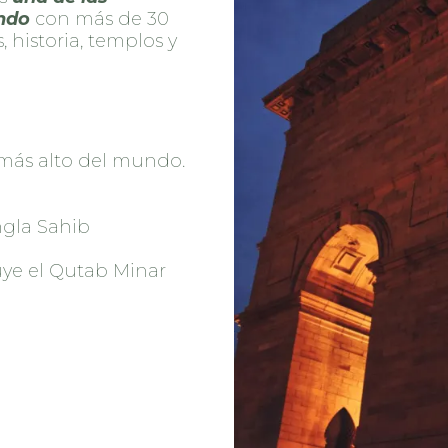
ndo
con más de 30
 historia, templos y
 más alto del mundo.
gla Sahib
uye el Qutab Minar