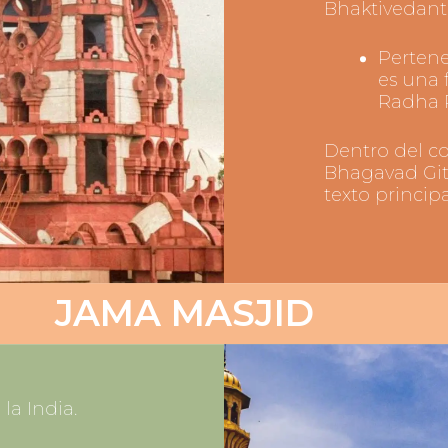
Bhaktivedan
Pertene
es una 
Radha P
Dentro del c
Bhagavad Gita
texto princip
JAMA MASJID
la India.