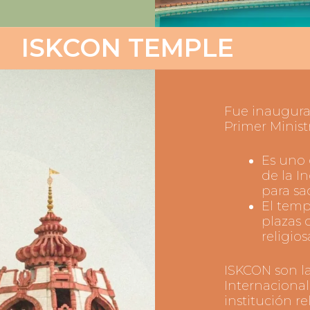
ISKCON TEMPLE
Fue inaugurad
Primer Minist
Es uno 
de la I
para sa
El temp
plazas 
religios
ISKCON son la
Internacional
institución r