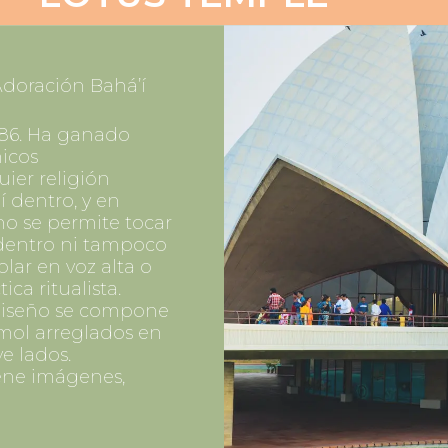
doración Bahá’í
986. Ha ganado
icos
uier religión
í dentro, y en
no se permite tocar
dentro ni tampoco
lar en voz alta o
ca ritualista.
u diseño se compone
rmol arreglados en
e lados.
ene imágenes,