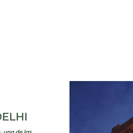
ELHI
s
una de las