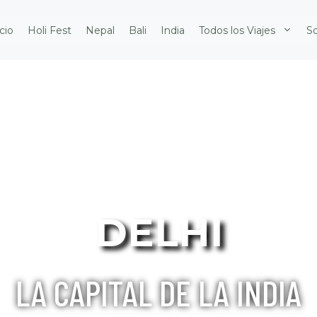
icio
Holi Fest
Nepal
Bali
India
Todos los Viajes
S
DELHI
LA CAPITAL DE LA INDIA