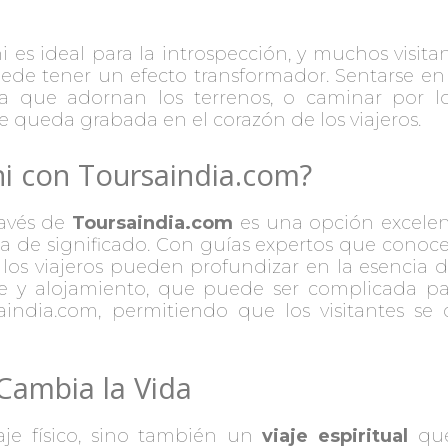
 es ideal para la introspección, y muchos visit
ede tener un efecto transformador. Sentarse en s
a que adornan los terrenos, o caminar por l
 queda grabada en el corazón de los viajeros.
ni con Toursaindia.com?
ravés de
Toursaindia.com
es una opción excelen
na de significado. Con guías expertos que conoce
ar, los viajeros pueden profundizar en la esencia
te y alojamiento, que puede ser complicada par
aindia.com, permitiendo que los visitantes s
 Cambia la Vida
aje físico, sino también un
viaje espiritual
que 