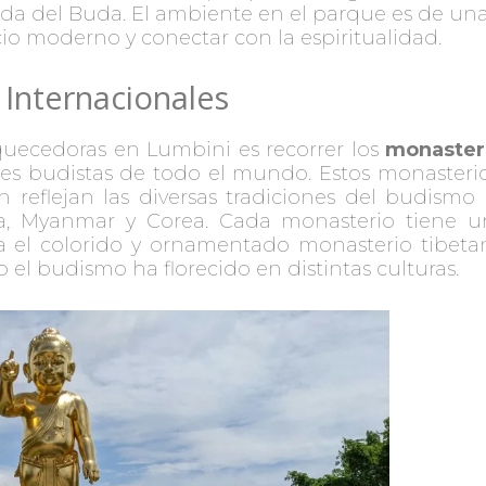
ida del Buda. El ambiente en el parque es de una
io moderno y conectar con la espiritualidad.
Internacionales
quecedoras en Lumbini es recorrer los
monasteri
nes budistas de todo el mundo. Estos monasteri
n reflejan las diversas tradiciones del budism
nka, Myanmar y Corea. Cada monasterio tiene un
 el colorido y ornamentado monasterio tibetano
el budismo ha florecido en distintas culturas.