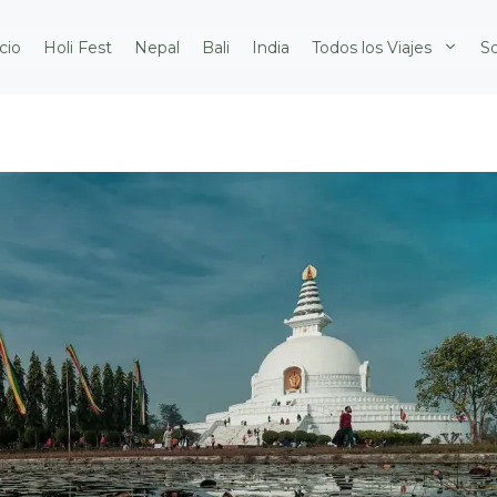
icio
Holi Fest
Nepal
Bali
India
Todos los Viajes
S