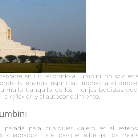
arcarse en un recorrido a Lumbini, no solo están 
onde la energía espiritual impregna el ambient
rmullo tranquilo de los monjes budistas que
 la reflexión y al autoconocimiento.
Lumbini
a parada para cualquier viajero es el exte
os cuadrados. Este parque alberga los mon