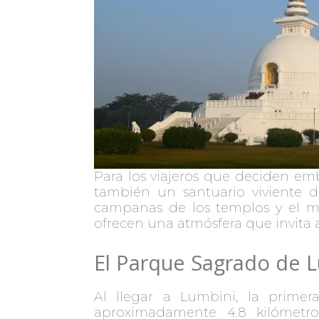
Para los viajeros que deciden emb
también un santuario viviente d
campanas de los templos y el mu
ofrecen una atmósfera que invita a
El Parque Sagrado de 
Al llegar a Lumbini, la primer
aproximadamente 4.8 kilómetr