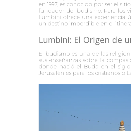
en 1997, es conocido por ser el si
fundador del budismo. Para los vi
Lumbini ofrece una experiencia úni
un destino imperdible en el itiner
Lumbini: El Origen de u
El budismo es una de las religio
sus enseñanzas sobre la compasió
donde nació el Buda en el siglo 
Jerusalén es para los cristianos o