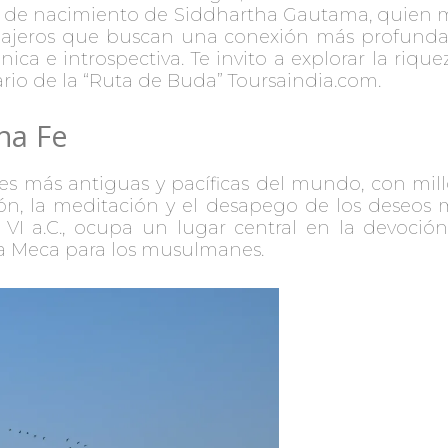
tio de nacimiento de Siddhartha Gautama, quien m
ajeros que buscan una conexión más profunda co
ca e introspectiva. Te invito a explorar la riquez
ario de la “Ruta de Buda” Toursaindia.com.
na Fe
nes más antiguas y pacíficas del mundo, con mil
n, la meditación y el desapego de los deseos m
VI a.C., ocupa un lugar central en la devoción 
 La Meca para los musulmanes.