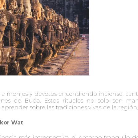
ar a monjes y devotos encendiendo incienso, ca
nes de Buda. Estos rituales no solo son mani
aprender sobre las tradiciones vivas de la región.
gkor Wat
encia más introspectiva, el entorno tranquilo de