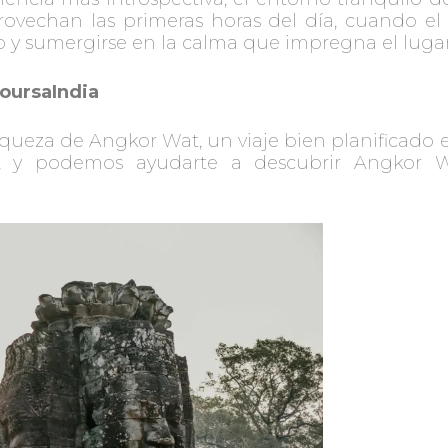
rovechan las primeras horas del día, cuando e
o y sumergirse en la calma que impregna el lugar
oursaIndia
queza de Angkor Wat, un viaje bien planificado e
Asia, y podemos ayudarte a descubrir Angkor