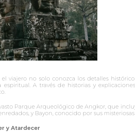
e el viajero no solo conozca los detalles históri
spiritual. A través de historias y explicacione
o.
 vasto Parque Arqueológico de Angkor, que incl
nredados, y Bayon, conocido por sus misteriosas 
r y Atardecer