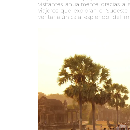
visitantes anualmente gracias a s
viajeros que exploran el Sudeste
ventana única al esplendor del Imp