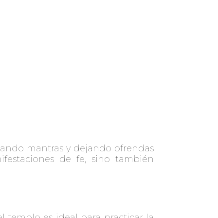
ntando mantras y dejando ofrendas
festaciones de fe, sino también
l templo es ideal para practicar la