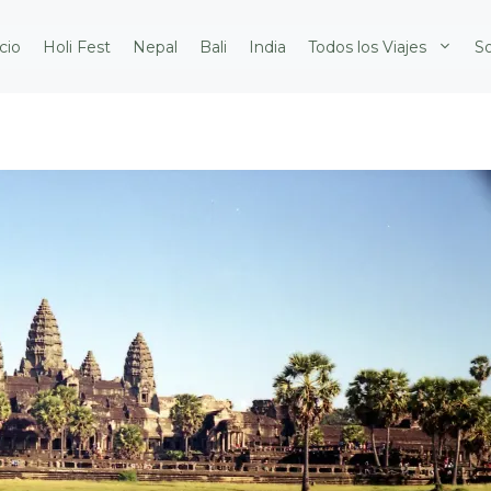
icio
Holi Fest
Nepal
Bali
India
Todos los Viajes
S