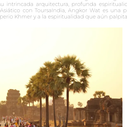
u intrincada arquitectura, profunda espiritualid
 Asiático con ToursaIndia, Angkor Wat es una 
erio Khmer y a la espiritualidad que aún palpita 