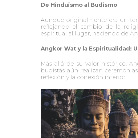
De Hinduismo al Budismo
Aunque originalmente era un temp
reflejando el cambio de la reli
espiritual al lugar, haciendo de 
Angkor Wat y la Espiritualidad: 
Más allá de su valor histórico, A
budistas aún realizan ceremonias
reflexión y la conexión interior.