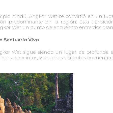
lo hindú, Angkor Wat se convirtió en un lugar 
gión predominante en la región. Esta transic
Angkor Wat un punto de encuentro entre dos grande
Un Santuario Vivo
ngkor Wat sigue siendo un lugar de profunda si
 en sus recintos, y muchos visitantes encuentra