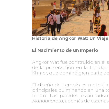
Historia de Angkor Wat: Un Viaje
El Nacimiento de un Imperio
Angkor Wat fue construido en el s
de la preservación en la trinidad
Khmer, que dominó gran parte del S
El diseño del templo es un testim
principales, culminando en una to
hindú. Las paredes están ador
Mahabharata
, además de escenas