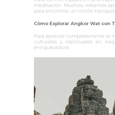
meditación. Muchos visitantes ap
para encontrar un rincón tranquil
Cómo Explorar Angkor Wat con T
Para apreciar completamente la ri
culturales y espirituales en 
enriquecedora.