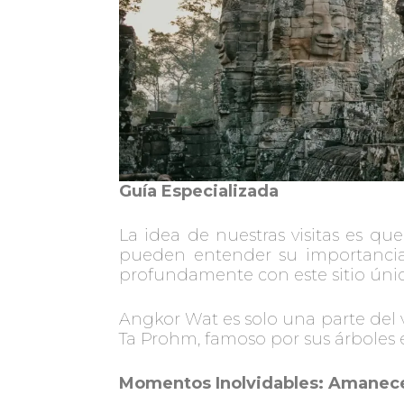
Guía Especializada
La idea de nuestras visitas es qu
pueden entender su importancia e
profundamente con este sitio únic
Angkor Wat es solo una parte del
Ta Prohm, famoso por sus árboles e
Momentos Inolvidables: Amanece