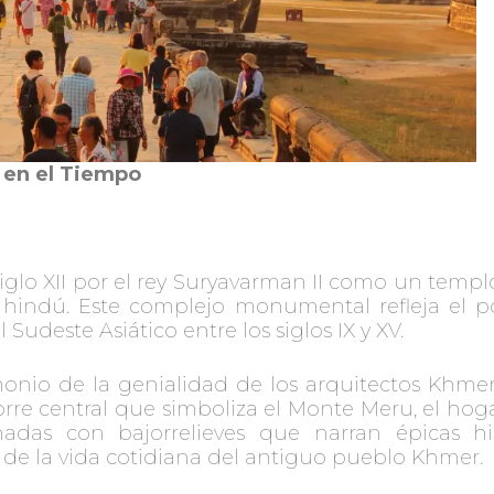
 en el Tiempo
iglo XII por el rey Suryavarman II como un templ
 hindú. Este complejo monumental refleja el po
udeste Asiático entre los siglos IX y XV.
onio de la genialidad de los arquitectos Khmer.
rre central que simboliza el Monte Meru, el hoga
nadas con bajorrelieves que narran épicas
 de la vida cotidiana del antiguo pueblo Khmer.