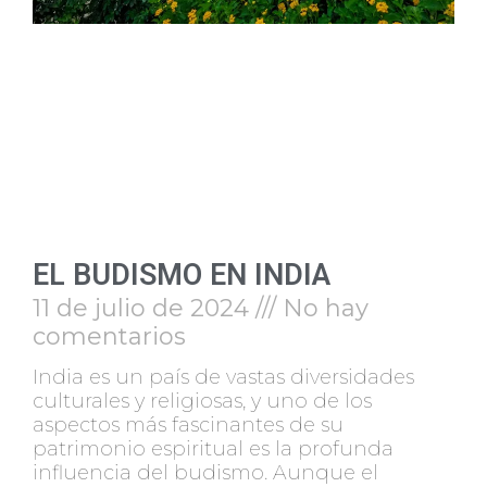
EL BUDISMO EN INDIA
11 de julio de 2024
No hay
comentarios
India es un país de vastas diversidades
culturales y religiosas, y uno de los
aspectos más fascinantes de su
patrimonio espiritual es la profunda
influencia del budismo. Aunque el