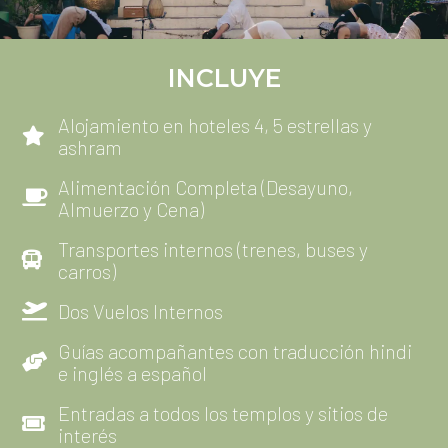
INCLUYE
Alojamiento en hoteles 4, 5 estrellas y
ashram
Alimentación Completa (Desayuno,
Almuerzo y Cena)
Transportes internos (trenes, buses y
carros)
Dos Vuelos Internos