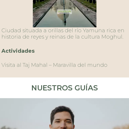
Inicia nuestro Peregrinaje en esta ciudad
milenaria, la cuál manifiesta un permanente e
interesante contraste.
Su historia, los monumentos que la rodean, los
templos de diferentes tradiciones, sus bazares,
gente y el característico bullicio de sus calles
darán la bienvenida a los peregrinos iniciando
su inmersión mística, espiritual y cultural por
India de la ciudad.
Actividades
Actividad ceremonia de apertura del
peregrinaje.
NUESTROS GUÍAS