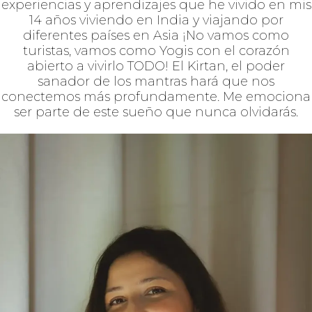
VRINDAVAN CHANDRA
Me hace feliz acompañarte en esta experiencia,
quiero compartir contigo muchísimas historias,
experiencias y aprendizajes que he vivido en mis
14 años viviendo en India y viajando por
diferentes países en Asia ¡No vamos como
turistas, vamos como Yogis con el corazón
abierto a vivirlo TODO! El Kirtan, el poder
sanador de los mantras hará que nos
conectemos más profundamente. Me emociona
ser parte de este sueño que nunca olvidarás.