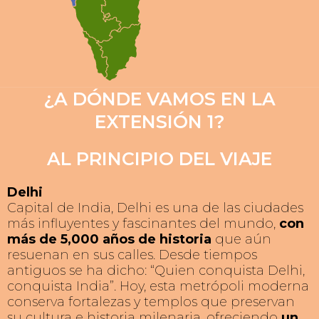
una de las metropolis más grandes del mundo
se le llama la ciudad rosada por el color de arenizca
que predomina en sus construcciones
¿A DÓNDE VAMOS EN LA
EXTENSIÓN 1?
AL PRINCIPIO DEL VIAJE
Delhi
Capital de India, Delhi es una de las ciudades
más influyentes y fascinantes del mundo,
con
más de 5,000 años de historia
que aún
resuenan en sus calles. Desde tiempos
antiguos se ha dicho: “Quien conquista Delhi,
conquista India”. Hoy, esta metrópoli moderna
conserva fortalezas y templos que preservan
su cultura e historia milenaria, ofreciendo
un