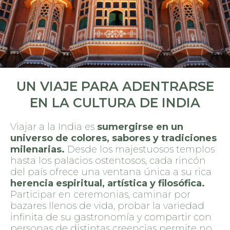
UN VIAJE PARA ADENTRARSE
EN LA CULTURA DE INDIA
Viajar a la India es
sumergirse en un
universo de colores, sabores y tradiciones
milenarias.
Desde los majestuosos templos
hasta los palacios ostentosos, cada rincón
del país ofrece una ventana única a su rica
herencia espiritual, artística y filosófica.
Participar en ceremonias, caminar por
bazares llenos de vida, probar la variedad
infinita de su gastronomía y compartir con
personas de distintas creencias permite no