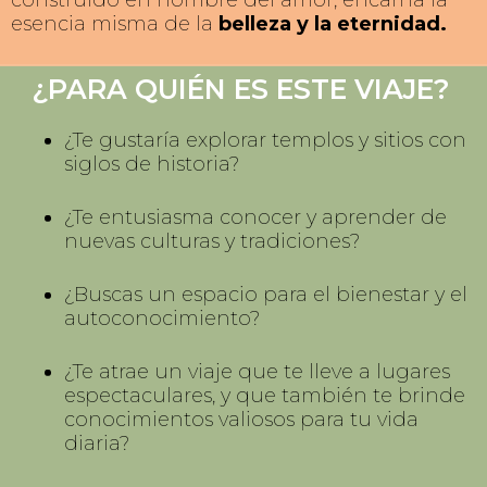
esencia misma de la
belleza y la eternidad.
¿PARA QUIÉN ES ESTE VIAJE?
JAIPUR
DELHI
AGRA
¿Te gustaría explorar templos y sitios con
siglos de historia?
¿Te entusiasma conocer y aprender de
nuevas culturas y tradiciones?
¿Buscas un espacio para el bienestar y el
autoconocimiento?
¿Te atrae un viaje que te lleve a lugares
espectaculares, y que también te brinde
conocimientos valiosos para tu vida
diaria?