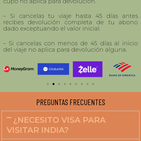
Políticas de reembolso:
– El valor inicial abonado para reservar tu
cupo no aplica para devolución.
– Si cancelas tu viaje hasta 45 días antes
recibes devolución completa de tu abono
dado exceptuando el valor inicial.
– Si cancelas con menos de 45 días al inicio
del viaje no aplica para devolución alguna.
PREGUNTAS FRECUENTES