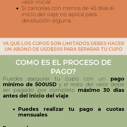
tu cupo no aplica para devolución.
Si cancelas tu viaje hasta 45 días
antes recibes devolución completa
de tu abono dado exceptuando el
valor inicial.
Si cancelas con menos de 45 días al
inicio del viaje no aplica para
devolución alguna.
YA QUE LOS CUPOS SON LIMITADOS DEBES HACER
UN ABONO DE USD$500 PARA SEPARAR TU CUPO
COMO ES EL PROCESO DE
PAGO?
Puedes asegurar tu cupo con un
pago
mínimo de 500USD
y el resto del valor debe
ser pagado por completo
máximo 30 días
antes del inicio del viaje
.