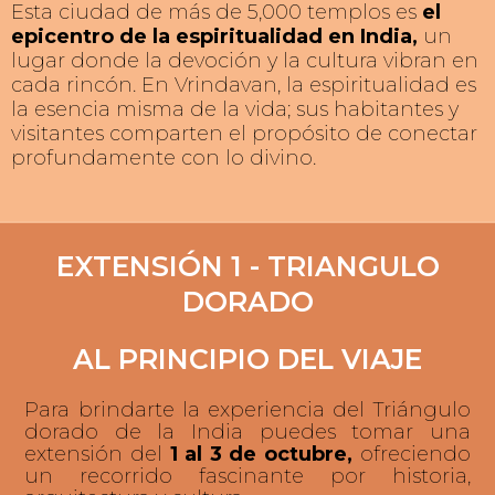
Esta ciudad de más de 5,000 templos es
el
epicentro de la espiritualidad en India,
un
lugar donde la devoción y la cultura vibran en
cada rincón. En Vrindavan, la espiritualidad es
la esencia misma de la vida; sus habitantes y
visitantes comparten el propósito de conectar
profundamente con lo divino.
VRINDAVAN
RISHIKESH
UDAIPUR
EXTENSIÓN 1 - TRIANGULO
DORADO
AL PRINCIPIO DEL VIAJE
Para brindarte la experiencia del Triángulo
dorado de la India puedes tomar una
extensión del
1 al 3 de octubre,
ofreciendo
un recorrido fascinante por historia,