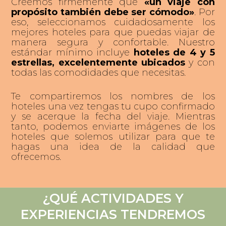
Creemos firmemente que
«un viaje con
propósito también debe ser cómodo»
. Por
eso, seleccionamos cuidadosamente los
mejores hoteles para que puedas viajar de
manera segura y confortable. Nuestro
estándar mínimo incluye
hoteles de 4 y 5
estrellas, excelentemente ubicados
y con
todas las comodidades que necesitas.
Te compartiremos los nombres de los
hoteles una vez tengas tu cupo confirmado
y se acerque la fecha del viaje. Mientras
tanto, podemos enviarte imágenes de los
hoteles que solemos utilizar para que te
hagas una idea de la calidad que
ofrecemos.
¿QUÉ ACTIVIDADES Y
ASHRAM GEV
VRINDAVAN
RISHIKESH
UDAIPUR
JAIPUR
DELHI
EXPERIENCIAS TENDREMOS