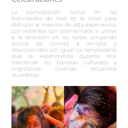
La participación activa en las
festividades de Holi es la clave para
disfrutar al máximo de esta experiencia.
Los visitantes son bienvenidos a unirse
a la diversión en las calles, arrojando
polvos de colores a amigos y
desconocidos por igual. La camaradería
que se experimenta durante Holi
trasciende las barreras culturales y
lingüísticas, creando recuerdos
duraderos.