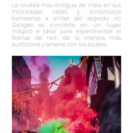
La ciudad mas Antigua de India en sus
intrincadas calles y pintorescos
balnearios a orillas del sagrado río
Ganges se convierte en un lugar
mágico e ideal para experimentar el
festival de Holi de la manera más
autóctona y amena con los locales.