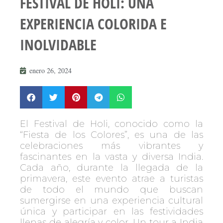
FESTIVAL DE HOLI: UNA
EXPERIENCIA COLORIDA E
INOLVIDABLE
enero 26, 2024
El Festival de Holi, conocido como la
“Fiesta de los Colores”, es una de las
celebraciones más vibrantes y
fascinantes en la vasta y diversa India.
Cada año, durante la llegada de la
primavera, este evento atrae a turistas
de todo el mundo que buscan
sumergirse en una experiencia cultural
única y participar en las festividades
llenas de alegría y color. Un tour a India