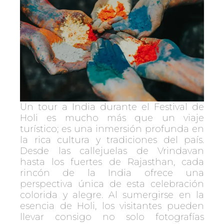
Un tour a India durante el Festival de
Holi es mucho más que un viaje
turístico; es una inmersión profunda en
la rica cultura y tradiciones del país.
Desde las callejuelas de Vrindavan
hasta los fuertes de Rajasthan, cada
rincón de la India ofrece una
perspectiva única de esta celebración
colorida y alegre. Al sumergirse en la
esencia de Holi, los visitantes pueden
llevar consigo no solo fotografías