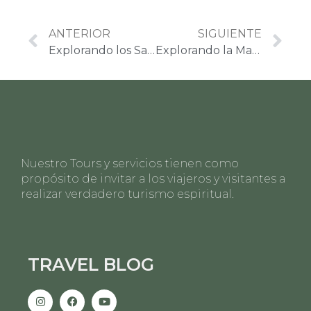
ANTERIOR
SIGUIENTE
Explorando los Sabores de la India: Cuidados con la Comida Durante Tu Viaje
Explorando la Majestuosidad Sagrada: Un Viaje por los Templos del Sur de India y su Arquitectura Centenaria
Nuestro Tours y servicios tienen como
propósito de invitar a los viajeros y visitantes a
realizar verdadero turismo espiritual.
TRAVEL BLOG