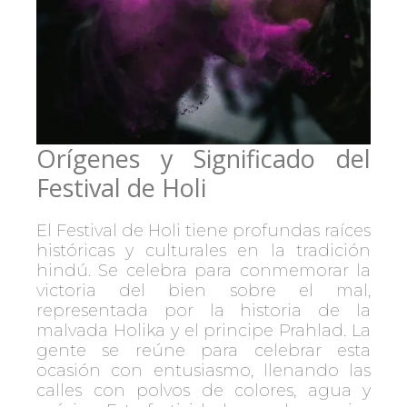
Orígenes y Significado del
Festival de Holi
El Festival de Holi tiene profundas raíces
históricas y culturales en la tradición
hindú. Se celebra para conmemorar la
victoria del bien sobre el mal,
representada por la historia de la
malvada Holika y el principe Prahlad. La
gente se reúne para celebrar esta
ocasión con entusiasmo, llenando las
calles con polvos de colores, agua y